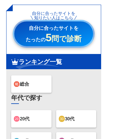
自分に合ったサイトを
知りたい人はこちら
自分に合ったサイトを
5
問で診断
たったの
ランキング一覧
総合
年代で探す
20代
30代