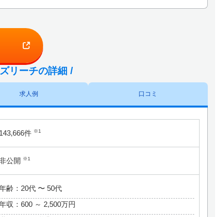
ビズリーチの詳細 /
求人例
口コミ
※1
143,666件
※1
非公開
年齢：20代 〜 50代
年収：600 ～
2,500万円