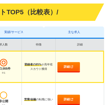
イトTOP5（比較表）/
実績/サービス
主な求人
求人数
特徴
詳細
登録者の95%
が高年収
詳細
43,666件
スカウト獲得
※1
詳細
営業/金融
の転職に強い
非公開