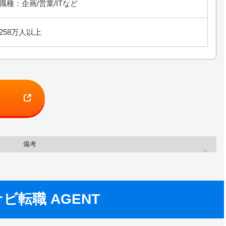
職種：企画/営業/ITなど
258万人以上
備考
ビ転職 AGENT