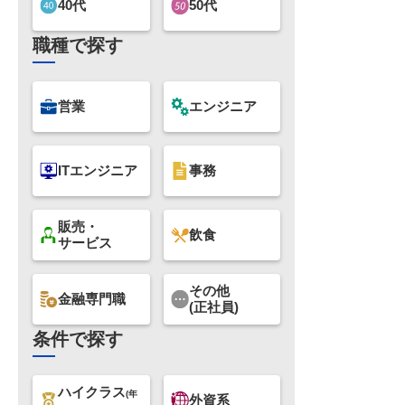
40代
50代
職種で探す
営業
エンジニア
ITエンジニア
事務
販売・
飲食
サービス
その他
金融専門職
(正社員)
条件で探す
ハイクラス
(年
外資系