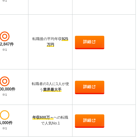
※1
転職後の平均年収
925
詳細
12,847件
万円
※1
転職者の3人に1人が使
詳細
000,000件
う
業界最大手
※1
年収600万～
への転職
詳細
6,000件
で人気No.1
※1