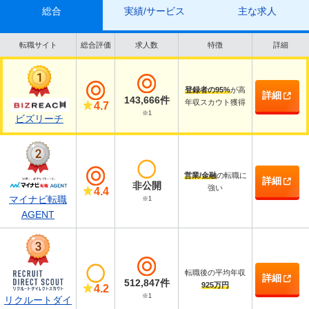
総合
実績/サービス
主な求人
転職サイト
総合評価
求人数
特徴
詳細
登録者の95%
が高
詳細
143,666件
年収スカウト獲得
4.7
※1
ビズリーチ
営業/金融
の転職に
詳細
非公開
強い
4.4
マイナビ転職
※1
AGENT
転職後の平均年収
詳細
512,847件
925万円
4.2
※1
リクルートダイ