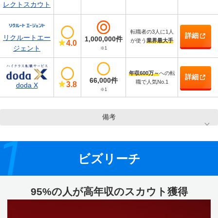
レクトスカウト
転職者の3人に1人
詳細
リクルートエー
1,000,000件
が使う
業界最大手
4.0
ジェント
※1
年収600万～
への転
詳細
66,000件
職で人気No.1
3.8
doda X
※1
備考
1
ビズリーチ
95%の人が高年収のスカウト獲得