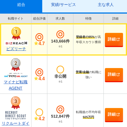
総合
実績/サービス
主な求人
転職サイト
総合評価
求人数
特徴
詳細
登録者の95%
が高
詳細
143,666件
年収スカウト獲得
4.7
※1
ビズリーチ
営業/金融
の転職に
詳細
非公開
強い
4.4
マイナビ転職
※1
AGENT
転職後の平均年収
詳細
512,847件
925万円
4.2
※1
リクルートダイ