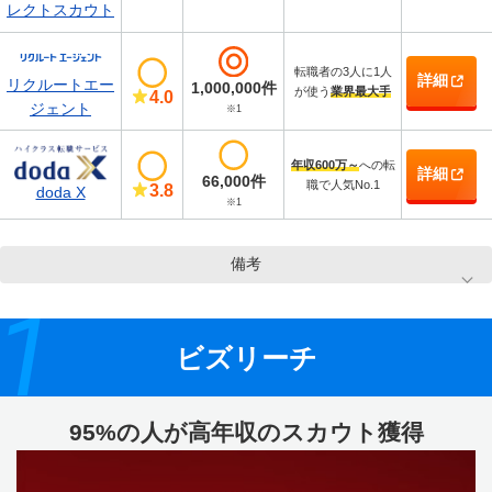
レクトスカウト
転職者の3人に1人
詳細
リクルートエー
1,000,000件
が使う
業界最大手
4.0
ジェント
※1
年収600万～
への転
詳細
66,000件
職で人気No.1
3.8
doda X
※1
備考
1
ビズリーチ
95%の人が高年収のスカウト獲得