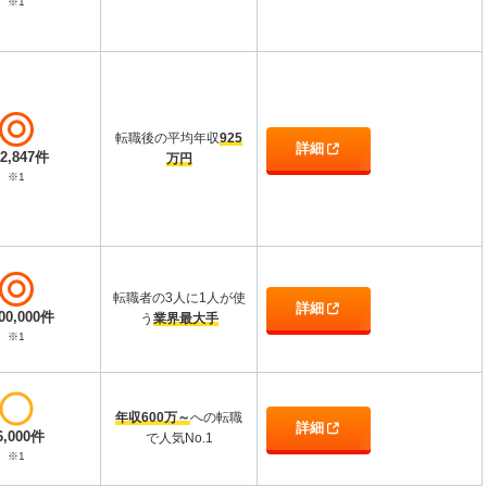
※1
転職後の平均年収
925
詳細
12,847件
万円
※1
転職者の3人に1人が使
詳細
000,000件
う
業界最大手
※1
年収600万～
への転職
詳細
6,000件
で人気No.1
※1