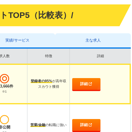
イトTOP5（比較表）/
実績/サービス
主な求人
求人数
特徴
詳細
登録者の95%
が高年収
詳細
43,666件
スカウト獲得
※1
詳細
営業/金融
の転職に強い
非公開