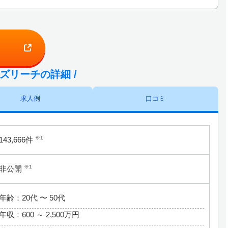
ビズリーチの詳細 /
求人例
口コミ
※1
143,666件
※1
非公開
年齢：20代 〜 50代
年収：600 ～
2,500万円