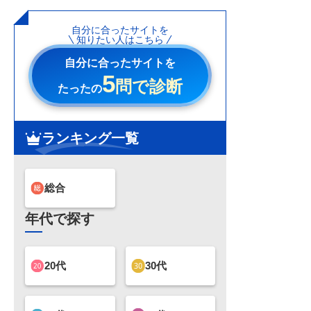
自分に合ったサイトを
知りたい人はこちら
自分に合ったサイトを
5
問で診断
たったの
ランキング一覧
総合
年代で探す
20代
30代