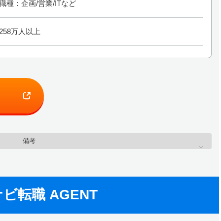
職種：企画/営業/ITなど
258万人以上
備考
ビ転職 AGENT