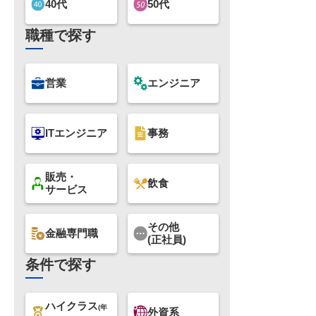
40代
50代
職種で探す
営業
エンジニア
ITエンジニア
事務
販売・
飲食
サービス
その他
金融専門職
(正社員)
条件で探す
ハイクラス
(年
外資系