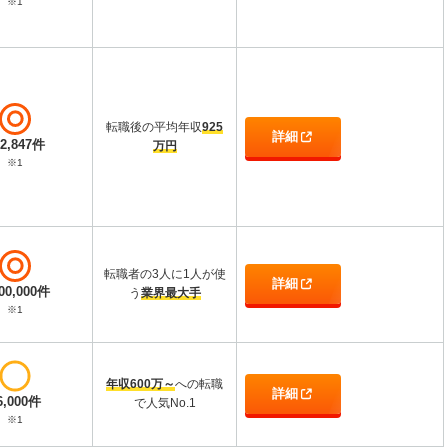
※1
転職後の平均年収
925
詳細
12,847件
万円
※1
転職者の3人に1人が使
詳細
000,000件
う
業界最大手
※1
年収600万～
への転職
詳細
6,000件
で人気No.1
※1