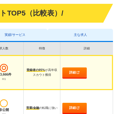
イトTOP5（比較表）/
実績/サービス
主な求人
求人数
特徴
詳細
登録者の95%
が高年収
詳細
43,666件
スカウト獲得
※1
詳細
営業/金融
の転職に強い
非公開