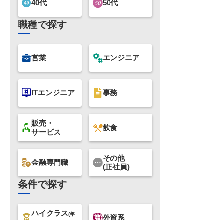
40代
50代
職種で探す
営業
エンジニア
ITエンジニア
事務
販売・
飲食
サービス
その他
金融専門職
(正社員)
条件で探す
ハイクラス
(年
外資系