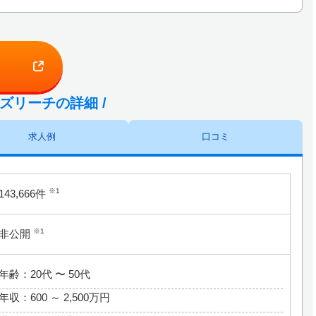
ビズリーチの詳細 /
求人例
口コミ
※1
143,666件
※1
非公開
年齢：20代 〜 50代
年収：600 ～
2,500万円