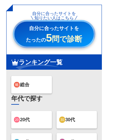
自分に合ったサイトを
知りたい人はこちら
自分に合ったサイトを
5
問で診断
たったの
ランキング一覧
総合
年代で探す
20代
30代