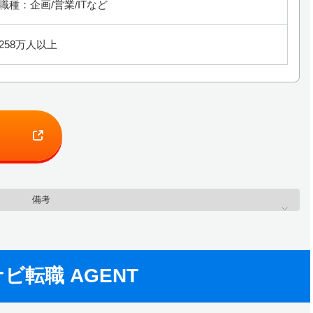
職種：企画/営業/ITなど
258万人以上
備考
ビ転職 AGENT