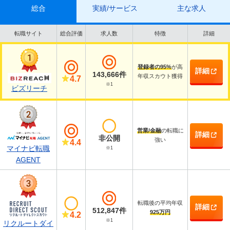
総合
実績/サービス
主な求人
転職サイト
総合評価
求人数
特徴
詳細
登録者の95%
が高
詳細
143,666件
年収スカウト獲得
4.7
※1
ビズリーチ
営業/金融
の転職に
詳細
非公開
強い
4.4
マイナビ転職
※1
AGENT
転職後の平均年収
詳細
512,847件
925万円
4.2
※1
リクルートダイ