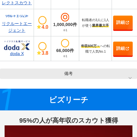
レクトスカウト
転職者の3人に1人
詳細
リクルートエー
1,000,000件
が使う
業界最大手
4.0
ジェント
※1
年収600万～
への転
詳細
66,000件
職で人気No.1
3.8
doda X
※1
備考
1
ビズリーチ
95%の人が高年収のスカウト獲得